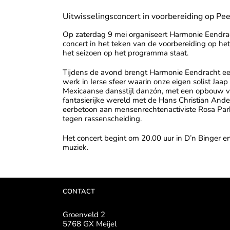
Uitwisselingsconcert in voorbereiding op Pe
Op zaterdag 9 mei organiseert
Harmonie Eendrac
concert in het teken van de voorbereiding op het
het seizoen op het programma staat.
Tijdens de avond brengt Harmonie Eendracht een
werk in Ierse sfeer waarin onze eigen solist Ja
Mexicaanse dansstijl danzón, met een opbouw v
fantasierijke wereld met de Hans Christian And
eerbetoon aan mensenrechtenactiviste
Rosa Par
tegen rassenscheiding.
Het concert begint om 20.00 uur in
D’n Binger
en
muziek.
CONTACT
Groenveld 2
5768 GX Meijel