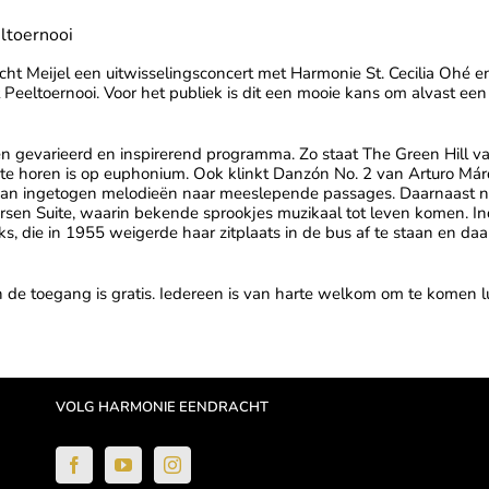
eltoernooi
ht Meijel
een uitwisselingsconcert met
Harmonie St. Cecilia Ohé e
 Peeltoernooi. Voor het publiek is dit een mooie kans om alvast een 
 gevarieerd en inspirerend programma. Zo staat The Green Hill va
ap te horen is op euphonium. Ook klinkt Danzón No. 2 van
Arturo Má
an ingetogen melodieën naar meeslepende passages. Daarnaast ne
ersen Suite, waarin bekende sprookjes muzikaal tot leven komen. 
ks
, die in 1955 weigerde haar zitplaats in de bus af te staan en da
 de toegang is gratis. Iedereen is van harte welkom om te komen l
VOLG HARMONIE EENDRACHT