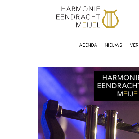
Skip
to
content
AGENDA
NIEUWS
VER
View
Larger
Image