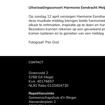
Uitwisselingsconcert Harmonie Eendracht Meij
Op zondag 12 april verzorgen Harmonie Eendracht
deze muzikale middag brengen beide harmonieën
elkaar te ontmoeten, inspiratie op te doen en hu
Bezoekers kunnen rekenen op een gevarieerd pro
komen luisteren en te genieten van een middag v
Fotograaf: Pim Grol
CONTACT
Groenveld 2
5768 GX Meijel
K.v.k. 40176657
NL92 Rabo 0133404730
Repetitieruimte
Gemeenschapshuis d'n Binger
Alexanderplein 2