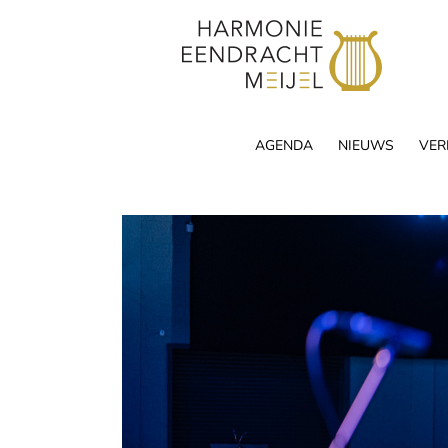
Skip
to
content
AGENDA
NIEUWS
VER
View
Larger
Image