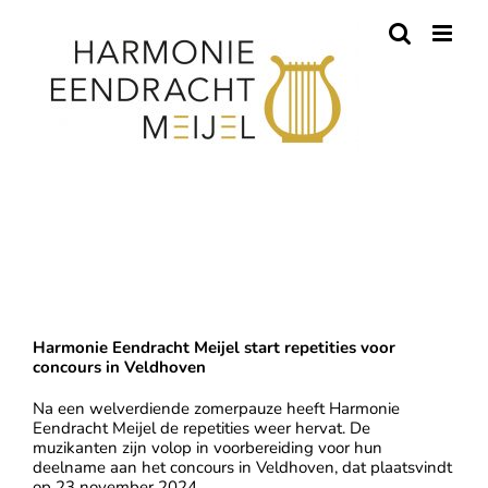
Skip
to
content
22-08-2024 | Harmonie Eendracht start
repetities voor concours Veldhoven
Harmonie Eendracht Meijel start repetities voor
concours in Veldhoven
Na een welverdiende zomerpauze heeft Harmonie
Eendracht Meijel de repetities weer hervat. De
muzikanten zijn volop in voorbereiding voor hun
deelname aan het concours in Veldhoven, dat plaatsvindt
op 23 november 2024.