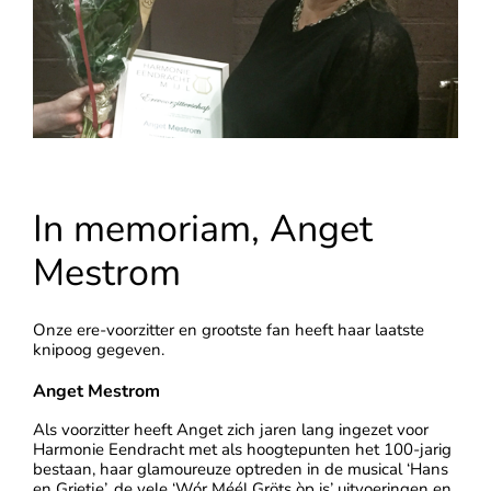
In memoriam, Anget
Mestrom
Onze ere-voorzitter en grootste fan heeft haar laatste
knipoog gegeven.
Anget Mestrom
Als voorzitter heeft Anget zich jaren lang ingezet voor
Harmonie Eendracht met als hoogtepunten het 100-jarig
bestaan, haar glamoureuze optreden in de musical ‘Hans
en Grietje’, de vele ‘Wór Méél Gröts òp is’ uitvoeringen en