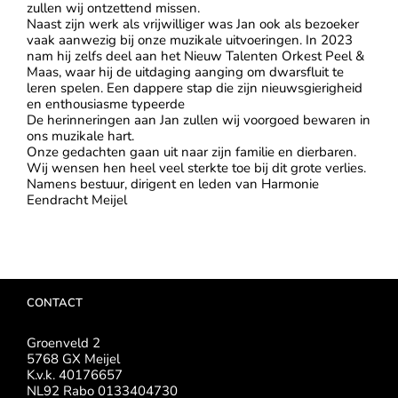
zullen wij ontzettend missen.
Naast zijn werk als vrijwilliger was Jan ook als bezoeker
vaak aanwezig bij onze muzikale uitvoeringen. In 2023
nam hij zelfs deel aan het Nieuw Talenten Orkest Peel &
Maas, waar hij de uitdaging aanging om dwarsfluit te
leren spelen. Een dappere stap die zijn nieuwsgierigheid
en enthousiasme typeerde
De herinneringen aan Jan zullen wij voorgoed bewaren in
ons muzikale hart.
Onze gedachten gaan uit naar zijn familie en dierbaren.
Wij wensen hen heel veel sterkte toe bij dit grote verlies.
Namens bestuur, dirigent en leden van Harmonie
Eendracht Meijel
CONTACT
Groenveld 2
5768 GX Meijel
K.v.k. 40176657
NL92 Rabo 0133404730